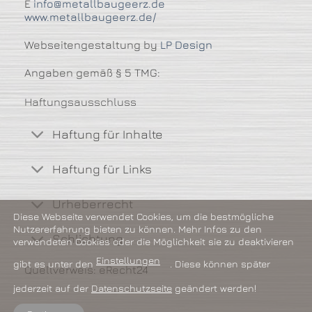
E
info@metallbaugeerz.de
www.metallbaugeerz.de/
Webseitengestaltung by
LP Design
Angaben gemäß § 5 TMG:
Haftungsausschluss
Haftung für Inhalte
Haftung für Links
Urheberrecht
Diese Webseite verwendet Cookies, um die bestmögliche
Nutzererfahrung bieten zu können. Mehr Infos zu den
Schlichtung
verwendeten Cookies oder die Möglichkeit sie zu deaktivieren
Einstellungen
gibt es unter den
. Diese können später
Quellverweis: eRecht24
jederzeit auf der
Datenschutzseite
geändert werden!