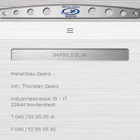
Zum
Inhalt
springen
I
M
P
R
E
S
S
U
M
Metallbau Geerz
Inh.: Thorsten Geerz
Industriestrasse 15 – 17
22844 Norderstedt
T 040 / 52 95 05 41
F 040 / 52 95 05 42