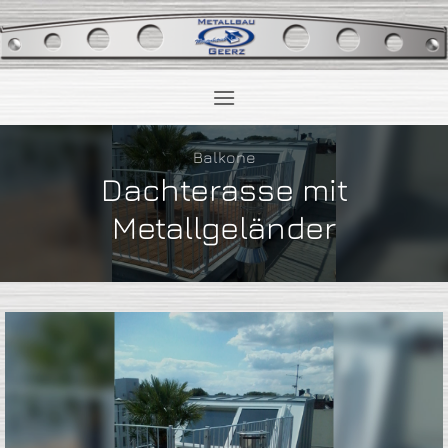
Zum
Inhalt
springen
Balkone
Dachterasse mit
Metallgeländer