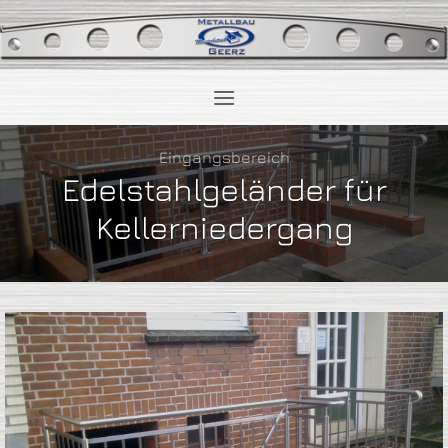
Zum
Inhalt
springen
Eingangsbereich
Edelstahlgeländer für
Kellerniedergang